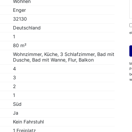
Wohnen
Enger
32130
Deutschland
e
1
80 m²
Wohnzimmer, Küche, 3 Schlafzimmer, Bad mit
Dusche, Bad mit Wanne, Flur, Balkon
M
4
P
b
3
w
2
1
Süd
Ja
Kein Fahrstuhl
1 Freiplatz