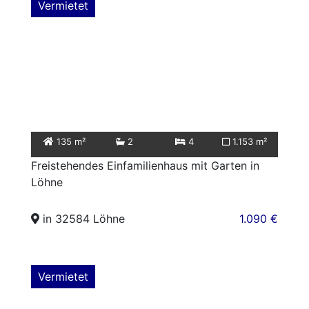
Vermietet
135 m²
2
4
1.153 m²
Freistehendes Einfamilienhaus mit Garten in
Löhne
in 32584 Löhne
1.090 €
Vermietet