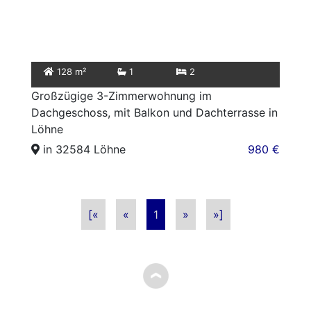
128 m²
1
2
Großzügige 3-Zimmerwohnung im
Dachgeschoss, mit Balkon und Dachterrasse in
Löhne
in 32584 Löhne
980 €
[«
«
1
»
»]