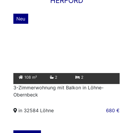
HERFORD
Neu
108 m²
2
2
3-Zimmerwohnung mit Balkon in Löhne-
Obernbeck
in 32584 Löhne
680 €