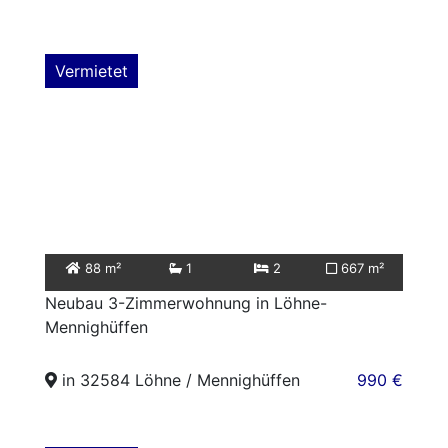
Vermietet
88 m²
1
2
667 m²
Neubau 3-Zimmerwohnung in Löhne-
Mennighüffen
in 32584 Löhne / Mennighüffen
990 €