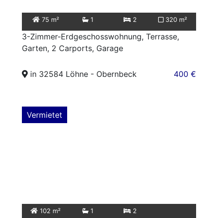
75 m²
1
2
320 m²
3-Zimmer-Erdgeschosswohnung, Terrasse,
Garten, 2 Carports, Garage
in 32584 Löhne - Obernbeck
400 €
Vermietet
102 m²
1
2