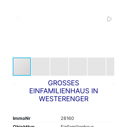
GROSSES E
INFAMILIENHAUS IN W
ESTERENGER
ImmoNr
28160
Objekttyp
Einfamilienhaus