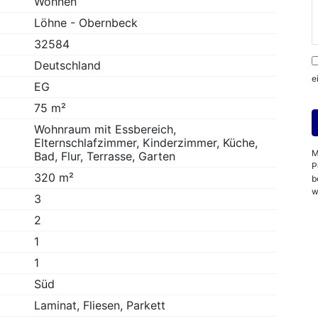
Wohnen
Löhne - Obernbeck
32584
Deutschland
e
EG
75 m²
Wohnraum mit Essbereich,
Elternschlafzimmer, Kinderzimmer, Küche,
M
Bad, Flur, Terrasse, Garten
P
320 m²
b
w
3
2
1
1
Süd
Laminat, Fliesen, Parkett