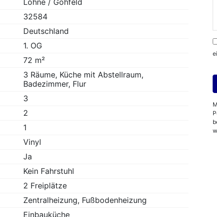
Löhne / Gohfeld
32584
Deutschland
1. OG
e
72 m²
3 Räume, Küche mit Abstellraum,
Badezimmer, Flur
3
M
2
P
b
1
w
Vinyl
Ja
Kein Fahrstuhl
2 Freiplätze
Zentralheizung, Fußbodenheizung
Einbauküche