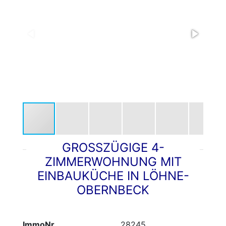
GROSSZÜGIGE 4-Z
IMMERWOHNUNG MIT E
INBAUKÜCHE IN LÖHNE-O
BERNBECK
ImmoNr
28245