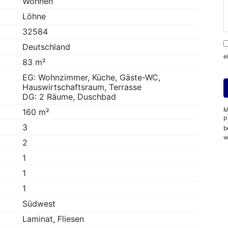
Wohnen
Löhne
32584
Deutschland
e
83 m²
EG: Wohnzimmer, Küche, Gäste-WC,
Hauswirtschaftsraum, Terrasse
DG: 2 Räume, Duschbad
M
160 m²
P
3
b
w
2
1
1
1
Südwest
Laminat, Fliesen