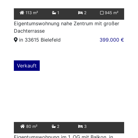
113 m²
1
2
945 m²
Eigentumswohnung nahe Zentrum mit großer
Dachterrasse
in 33615 Bielefeld
399.000 €
Verkauft
80 m²
2
3
Eigentumswohnung im 1. OG mit Balkon, in