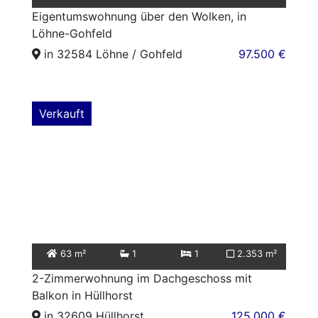
Eigentumswohnung über den Wolken, in
Löhne-Gohfeld
in 32584 Löhne / Gohfeld
97.500 €
Verkauft
63 m²
1
1
2.353 m²
2-Zimmerwohnung im Dachgeschoss mit
Balkon in Hüllhorst
in 32609 Hüllhorst
125.000 €