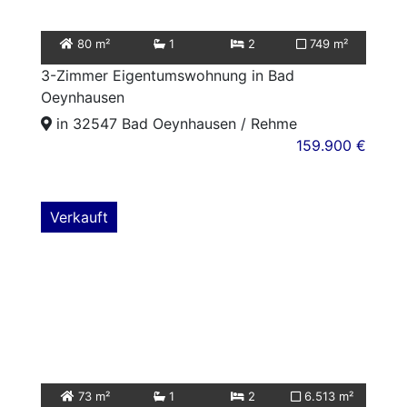
80 m²
1
2
749 m²
3-Zimmer Eigentumswohnung in Bad
Oeynhausen
in 32547 Bad Oeynhausen / Rehme
159.900 €
Verkauft
73 m²
1
2
6.513 m²