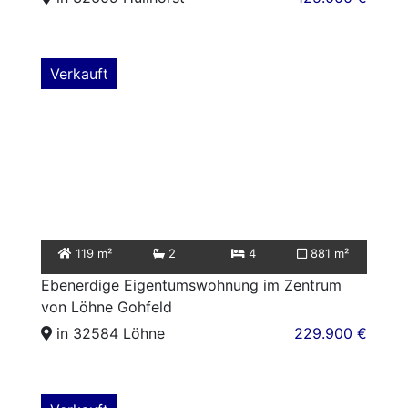
Verkauft
119 m²
2
4
881 m²
Ebenerdige Eigentumswohnung im Zentrum
von Löhne Gohfeld
in 32584 Löhne
229.900 €